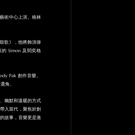
表演藝術中心上演。格林
《花鼓歌》，他將飾演偉
的 Simon 及閻奕格
dy Pak 創作音樂。
 負責選角。
真誠、幽默和溫暖的方式
事帶入當代，聚焦於創
力的故事，音樂更是激