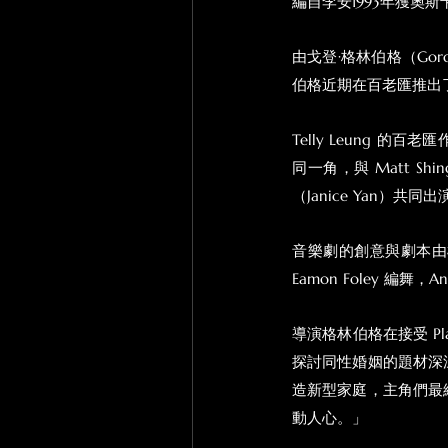
編自李安1993年獲奧
由戈登·格林伯格（Gor
伯格近期在百老匯推出
Telly Leung
同一角，與 Matt S
（Janice Yan）共同出
音樂劇的創意與劇本由楊呈偉
Eamon Foley 編舞，An
導演格林伯格在接受 P
探討同性婚姻的題材深
造新型家庭，主角們最
動人心。」