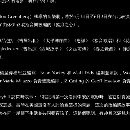
斯卡提名的電影，將在台灣上演。
don Greenberg）執導的音樂劇，將於5月24日至6月2日在台北
了由休伊·路易斯音樂改編的《搖滾之心》。
 的百老匯作品包括《吉屋出租》《太平洋序曲》《忠誠》《福音歡唱》和
hingledecker（曾出演《西城故事》《女巫前傳》《春之覺醒》）飾演
演。
構思並編寫，Brian Yorkey 和 Matt Eddy 編劇並填詞，Woo
nMarie Milazzo 負責聲樂編排，JZ Casting 的 Geoff Josselson
laybill 訪問時表示：「我記得第一次看到李安的電影時，被它以
深震撼。當時在美國還沒有人討論過這樣的問題。這次的改編將故
終在同一屋簷下生活並共同養育孩子。這是個聰明、有趣且充滿魅