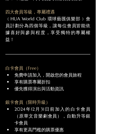
四大會員等級，專屬禮遇
HUA World Club 環球藝匯俱樂部 
會
《 
》
員計劃分為四個等級，讓每位會員皆能依
據喜好與參與程度，享受獨特的專屬權
益！
白卡會員（Free）
免費申請加入，開啟您的會員旅程
享有購票專屬折扣
優先獲得演出與活動資訊
銀卡會員（限時升級）
2024年12月31日前加入的白卡會員
（原華文音樂劇會員），自動升等銀
卡會員
享有更高門檻的購票優惠