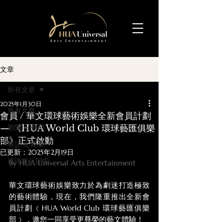
文章
所有文章
2025年1月30日
所有文章
會員 / 華文環球藝術娛樂全新會員計劃
— 《HUA World Club 環球藝匯俱樂
新聞 & 動態
部》正式啟動
專訪 & 產業
已更新：
2025年2月19日
環球舞台探索
By HUA Universal Arts Entertainment
華文環球藝術娛樂致力於為劇迷打造極致
的藝術體驗，現在，我們隆重推出全新會
員計劃
HUA World Club 環球藝匯俱樂
《 
部 
，邀您一同享受更尊榮的藝文體驗！
》